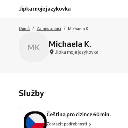
pro
Jipka moje jazykovka
cizince
60
min.
/
/
Domů
Zaměstnanci
Michaela K.
Michaela K.
MK
Jipka moje jazykovka
Služby
Čeština pro cizince 60 min.
Zobrazit podrobnosti